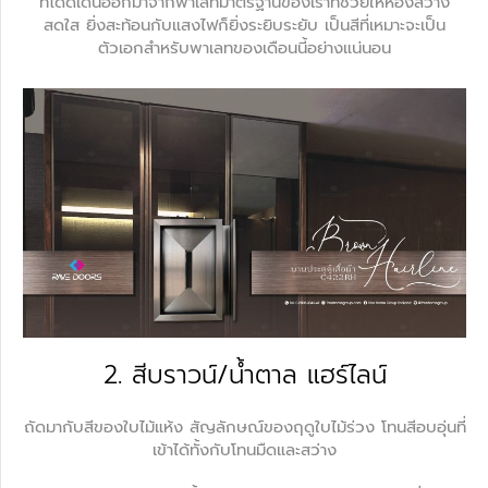
ที่โดดเด่นออกมาจากพาเลทมาตรฐานของเราที่ช่วยให้ห้องสว่าง
สดใส ยิ่งสะท้อนกับแสงไฟก็ยิ่งระยิบระยับ เป็นสีที่เหมาะจะเป็น
ตัวเอกสำหรับพาเลทของเดือนนี้อย่างแน่นอน
2. สีบราวน์/น้ำตาล แฮร์ไลน์
ถัดมากับสีของใบไม้แห้ง สัญลักษณ์ของฤดูใบไม้ร่วง โทนสีอบอุ่นที่
เข้าได้ทั้งกับโทนมืดและสว่าง