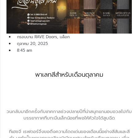
กรอบบาน RAVE Doors
,
บล็อก
ตุลาคม 20, 2025
8:45 am
พาเลทสีสำหรับเดือนตุลาคม
วนกลับมาอีกครั้งกับเทศกาลช่วงปลายปีที่น่าสนุกแกมอบอวลไปกับ
บรรยากาศทึบทะมึนเล็กน้อยที่พอให้หัวใจได้สูบฉีด
ทีเฮชจี เรฟดอร์จึงขอดึงความโดดเด่นของเดือนนี้อย่างสีส้มและสี
ดำ มาทำเป็นพาเลทของสีอลูมิเนียมเฟรมสำหรับเดือนตุลาคม เพื่อ