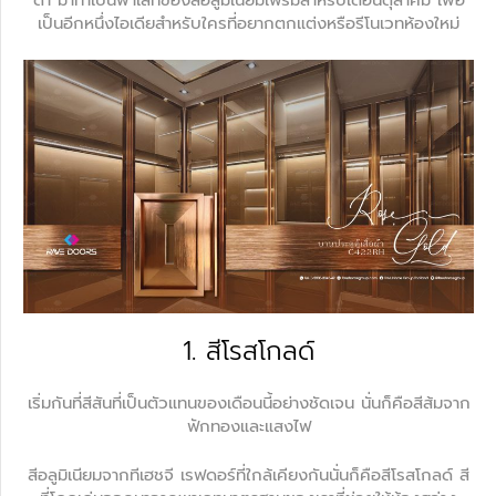
เป็นอีกหนึ่งไอเดียสำหรับใครที่อยากตกแต่งหรือรีโนเวทห้องใหม่
1. สีโรสโกลด์
เริ่มกันที่สีสันที่เป็นตัวแทนของเดือนนี้อย่างชัดเจน นั่นก็คือสีส้มจาก
ฟักทองและแสงไฟ
สีอลูมิเนียมจากทีเฮชจี เรฟดอร์ที่ใกล้เคียงกันนั่นก็คือสีโรสโกลด์ สี