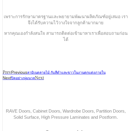
เพราะการรักษามาตรฐานและพยายามพัฒนาผลิตภัณฑ์อยู่เสมอ เรา
จึงได้รับความไว้วางใจจากลูกค้ามากมาย
หากคุณเองกำลังสนใจ สามารถติดต่อเข้ามาหาเราเพื่อสอบถามก่อน
ได้
Prev
Previous
ลามิเนตลายไม้ กับสีดำและขาวในงานตกแต่งภายใน
Next
Next
ปิดอย่างนุ่มนวล
RAVE Doors, Cabinet Doors, Wardrobe Doors, Partition Doors,
Solid Surface, High Pressure Laminates and Postform.