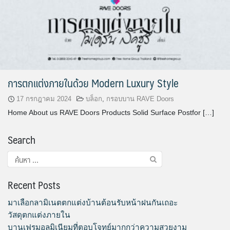
การตกแต่งภายในด้วย Modern Luxury Style
17 กรกฎาคม 2024
บล็อก
,
กรอบบาน RAVE Doors
Home About us RAVE Doors Products Solid Surface Postfor […]
Search
ค้นหา
สำหรับ:
Recent Posts
มาเลือกลามิเนตตกแต่งบ้านต้อนรับหน้าฝนกันเถอะ
วัสดุตกแต่งภายใน
บานเฟรมอลูมิเนียมที่ตอบโจทย์มากกว่าความสวยงาม