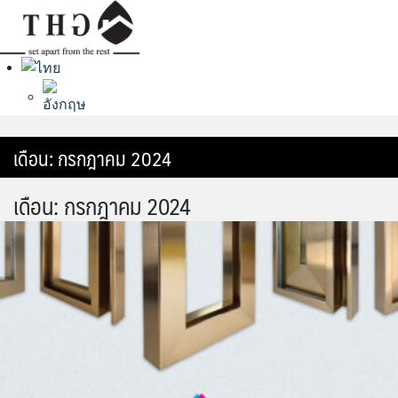
เดือน:
กรกฎาคม 2024
เดือน:
กรกฎาคม 2024