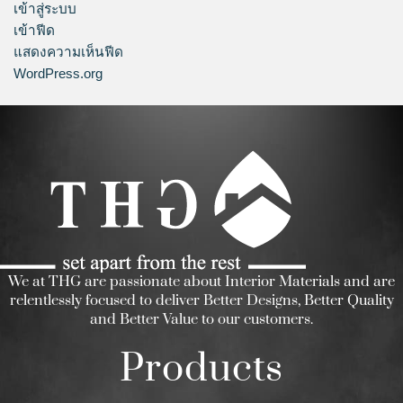
เข้าสู่ระบบ
เข้าฟีด
แสดงความเห็นฟีด
WordPress.org
We at THG are passionate about Interior Materials and are
relentlessly focused to deliver Better Designs, Better Quality
and Better Value to our customers.
Products