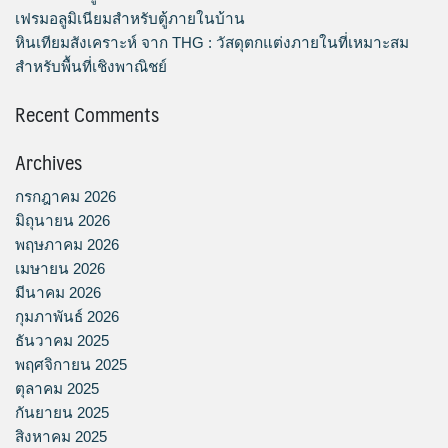
เฟรมอลูมิเนียมสำหรับตู้ภายในบ้าน
หินเทียมสังเคราะห์ จาก THG : วัสดุตกแต่งภายในที่เหมาะสม
สำหรับพื้นที่เชิงพาณิชย์
Recent Comments
Archives
กรกฎาคม 2026
มิถุนายน 2026
พฤษภาคม 2026
เมษายน 2026
มีนาคม 2026
กุมภาพันธ์ 2026
ธันวาคม 2025
พฤศจิกายน 2025
ตุลาคม 2025
กันยายน 2025
สิงหาคม 2025